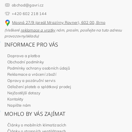
obchod
@
gavri.cz
+420 602 218 144
Masná 27/9 (areál Mrazírny Rovner), 602 00, Brno
(Veškeré
reklamace a vratky
nám, prosím, posílejte na tuto adresu
provozovny/skladu)
INFORMACE PRO VÁS
Doprava a platba
Obchodní podmínky
Podmínky ochrany osobních údajů
Reklamace a vrácení zboží
Opravy a pozáruční servis
Odložení plateb a splátkový prodej
Nejčastější dotazy
Kontakty
Napište nám
MOHLO BY VÁS ZAJÍMAT
Články o mobilních klimatizacích
Články o stropních ventilátorech