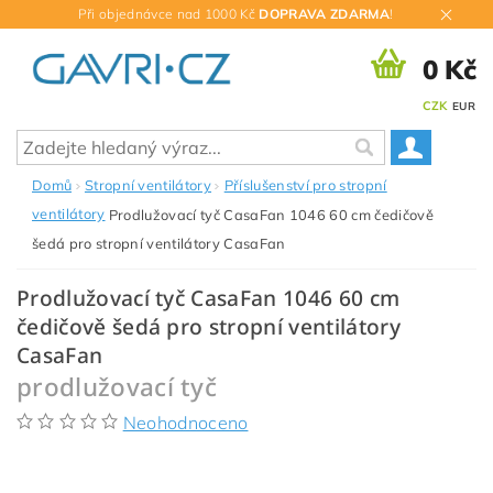
Při objednávce nad 1000 Kč
DOPRAVA ZDARMA
!
0 Kč
CZK
EUR
Domů
Stropní ventilátory
Příslušenství pro stropní
ventilátory
Prodlužovací tyč CasaFan 1046 60 cm čedičově
šedá pro stropní ventilátory CasaFan
Prodlužovací tyč CasaFan 1046 60 cm
čedičově šedá pro stropní ventilátory
CasaFan
prodlužovací tyč
Neohodnoceno