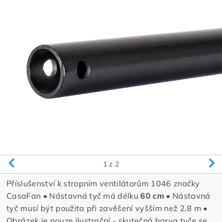
1
z 2
Příslušenství k stropním ventilátorům 1046 značky
CasaFan • Nástavná tyč má délku
60 cm •
Nástavná
tyč musí být použita při zavěšení vyšším než 2,8 m •
Obrázek je pouze ilustrační - skutečná barva tyče se