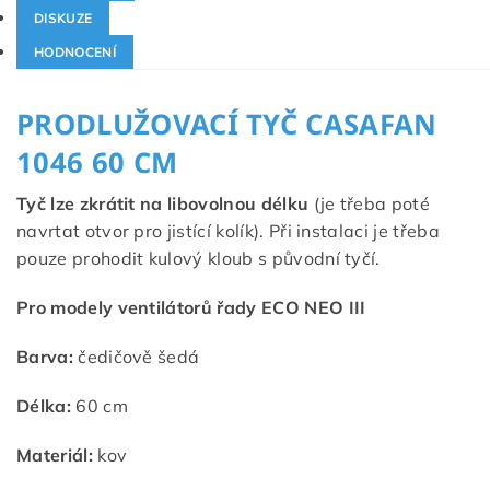
DISKUZE
HODNOCENÍ
PRODLUŽOVACÍ TYČ CASAFAN
1046 60 CM
Tyč lze zkrátit na libovolnou délku
(je třeba poté
navrtat otvor pro jistící kolík). Při instalaci je třeba
pouze prohodit kulový kloub s původní tyčí.
Pro modely ventilátorů řady ECO NEO III
Barva:
čedičově šedá
Délka:
60 cm
Materiál:
kov