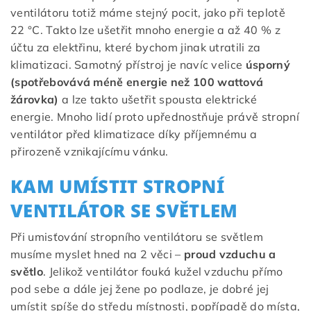
ventilátoru totiž máme stejný pocit, jako při teplotě
22 °C. Takto lze ušetřit mnoho energie a až 40 % z
účtu za elektřinu, které bychom jinak utratili za
klimatizaci. Samotný přístroj je navíc velice
úsporný
(spotřebovává méně energie než 100 wattová
žárovka)
a lze takto ušetřit spousta elektrické
energie. Mnoho lidí proto upřednostňuje právě stropní
ventilátor před klimatizace díky příjemnému a
přirozeně vznikajícímu vánku.
KAM UMÍSTIT STROPNÍ
VENTILÁTOR SE SVĚTLEM
Při umisťování stropního ventilátoru se světlem
musíme myslet hned na 2 věci –
proud vzduchu a
světlo
. Jelikož ventilátor fouká kužel vzduchu přímo
pod sebe a dále jej žene po podlaze, je dobré jej
umístit spíše do středu místnosti, popřípadě do místa,