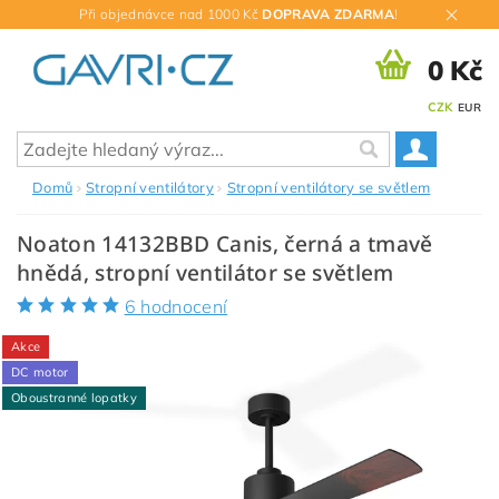
Při objednávce nad 1000 Kč
DOPRAVA ZDARMA
!
0 Kč
CZK
EUR
Domů
Stropní ventilátory
Stropní ventilátory se světlem
Noaton 14132BBD Canis, černá a tmavě
hnědá, stropní ventilátor se světlem
6 hodnocení
Akce
DC motor
Oboustranné lopatky