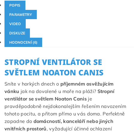
POPIS
PARAMETRY
VIDEO
DISKUZE
HODNOCENÍ (6)
STROPNÍ VENTILÁTOR SE
SVĚTLEM NOATON CANIS
Sníte v horkých dnech o
příjemném osvěžujícím
vánku
jak na dovolené u moře na pláži?
Stropní
ventilátor se světlem Noaton Canis
je
pravděpodobně nejdokonalejším řešením navozením
tohoto pocitu, a přitom přímo u vás doma. Perfektně
zapadne do
domácností, kanceláří nebo jiných
vnitřních prostorů
, vyžadující účinné ochlazení