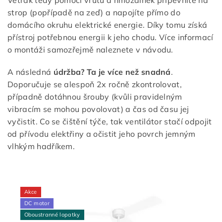
Větrák tedy pomocí vrutů a hmoždinek připevníte na
strop (popřípadě na zeď) a napojíte přímo do
domácího okruhu elektrické energie. Díky tomu získá
přístroj potřebnou energii k jeho chodu. Více informací
o montáži samozřejmě naleznete v návodu.
A následná
údržba? Ta je více než snadná
.
Doporučuje se alespoň 2x ročně zkontrolovat,
případně dotáhnou šrouby (kvůli pravidelným
vibracím se mohou povolovat) a čas od času jej
vyčistit. Co se čištění týče, tak ventilátor stačí odpojit
od přívodu elektřiny a očistit jeho povrch jemným
vlhkým hadříkem.
Akce
DC motor
Oboustranné lopatky