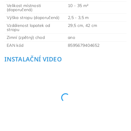
Velikost místnosti
10 - 35 m²
(doporučená)
Výška stropu (doporučená)
2,5 - 3,5 m
Vzdálenost lopatek od
29,5 cm, 42 cm
stropu
Zimní (zpětný) chod
ano
EAN kód
8595679404652
INSTALAČNÍ VIDEO