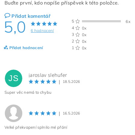
Buďte první, kdo napíše příspěvek k této položce.
Přidat komentář
5,0
5
6x
4
0x
6 hodnocení
3
0x
2
0x
Přidat hodnocení
1
0x
jaroslav slehufer
JS
|
18.5.2026
Super věc nemá to chybu
|
16.5.2026
Velké překvapení splnilo mé přání