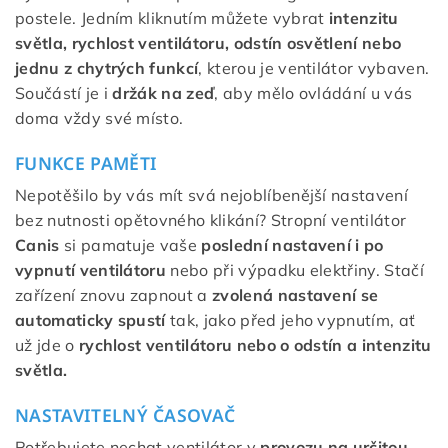
postele. Jedním kliknutím můžete vybrat
intenzitu
světla, rychlost ventilátoru, odstín osvětlení nebo
jednu z chytrých funkcí
, kterou je ventilátor vybaven.
Součástí je i
držák na zeď
, aby mělo ovládání u vás
doma vždy své místo.
FUNKCE PAMĚTI
Nepotěšilo by vás mít svá nejoblíbenější nastavení
bez nutnosti opětovného klikání? Stropní ventilátor
Canis
si pamatuje vaše
poslední nastavení i po
vypnutí ventilátoru
nebo při výpadku elektřiny. Stačí
zařízení znovu zapnout a
zvolená nastavení se
automaticky spustí
tak, jako před jeho vypnutím, ať
už jde o
rychlost ventilátoru nebo o odstín a intenzitu
světla.
NASTAVITELNÝ ČASOVAČ
Potřebujete nechat ventilátor v
provozu na určitou