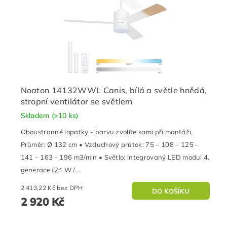
Noaton 14132WWL Canis, bílá a světle hnědá,
stropní ventilátor se světlem
Skladem
(>10 ks)
Oboustranné lopatky - barvu zvolíte sami při montáži.
Průměr: Ø 132 cm • Vzduchový průtok: 75 – 108 – 125 -
141 – 163 - 196 m3/min • Světlo: integrovaný LED modul 4.
generace (24 W /...
2 413,22 Kč bez DPH
2 920 Kč