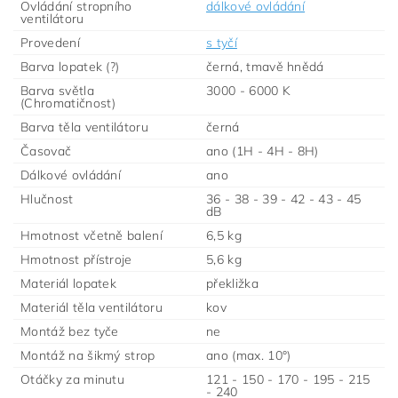
Ovládání stropního
dálkové ovládání
ventilátoru
Provedení
s tyčí
Barva lopatek (?)
černá, tmavě hnědá
Barva světla
3000 - 6000 K
(Chromatičnost)
Barva těla ventilátoru
černá
Časovač
ano (1H - 4H - 8H)
Dálkové ovládání
ano
Hlučnost
36 - 38 - 39 - 42 - 43 - 45
dB
Hmotnost včetně balení
6,5 kg
Hmotnost přístroje
5,6 kg
Materiál lopatek
překližka
Materiál těla ventilátoru
kov
Montáž bez tyče
ne
Montáž na šikmý strop
ano (max. 10°)
Otáčky za minutu
121 - 150 - 170 - 195 - 215
- 240