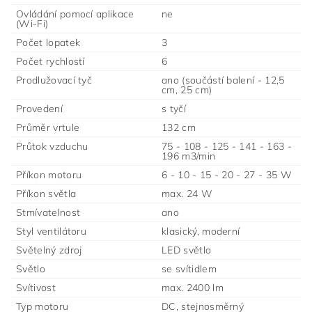
Ovládání pomocí aplikace
ne
(Wi-Fi)
Počet lopatek
3
Počet rychlostí
6
Prodlužovací tyč
ano (součástí balení - 12,5
cm, 25 cm)
Provedení
s tyčí
Průměr vrtule
132 cm
Průtok vzduchu
75 - 108 - 125 - 141 - 163 -
196 m3/min
Příkon motoru
6 - 10 - 15 - 20 - 27 - 35 W
Příkon světla
max. 24 W
Stmívatelnost
ano
Styl ventilátoru
klasický, moderní
Světelný zdroj
LED světlo
Světlo
se svítidlem
Svítivost
max. 2400 lm
Typ motoru
DC, stejnosměrný