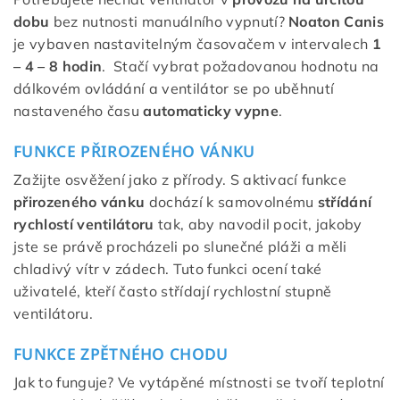
dobu
bez nutnosti manuálního vypnutí?
Noaton Canis
je vybaven nastavitelným časovačem v intervalech
1
– 4 – 8 hodin
. Stačí vybrat požadovanou hodnotu na
dálkovém ovládání a ventilátor se po uběhnutí
nastaveného času
automaticky vypne
.
FUNKCE PŘIROZENÉHO VÁNKU
Zažijte osvěžení jako z přírody. S aktivací funkce
přirozeného vánku
dochází k samovolnému
střídání
rychlostí ventilátoru
tak, aby navodil pocit, jakoby
jste se právě procházeli po slunečné pláži a měli
chladivý vítr v zádech. Tuto funkci ocení také
uživatelé, kteří často střídají rychlostní stupně
ventilátoru.
FUNKCE ZPĚTNÉHO CHODU
Jak to funguje? Ve vytápěné místnosti se tvoří teplotní