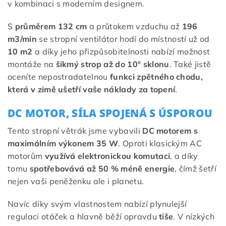
v kombinaci s moderním designem.
S
průměrem 132 cm
a průtokem vzduchu až
196
m3/min
se stropní ventilátor hodí do místností už od
10 m2
a díky jeho přizpůsobitelnosti nabízí možnost
montáže na
šikmý strop až do 10° sklonu
. Také jistě
oceníte nepostradatelnou
funkci
zpětného chodu,
která v zimě ušetří vaše náklady za topení
.
DC MOTOR, SÍLA SPOJENÁ S ÚSPOROU
Tento stropní větrák jsme vybavili
DC motorem s
maximálním výkonem 35 W
. Oproti klasickým AC
motorům
využívá elektronickou komutaci
, a díky
tomu
spotřebovává až 50 % méně energie
, čímž šetří
nejen vaši peněženku ale i planetu.
Navíc díky svým vlastnostem nabízí plynulejší
regulaci otáček a hlavně běží opravdu
tiše
. V nízkých