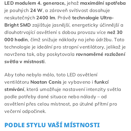
LED modulem 4. generace,
jehož
maximální spotřeba
je pouhých
24 W
, a zároveň svítivost dosahuje
neskutečných
2400 lm
. Právě
technologie Ultra-
Bright SMD
zajišťuje jasnější, energeticky účinnější a
dlouhotrvající osvětlení s dobou provozu více
než 30
000 hodin
, čímž snižuje náklady na jeho údržbu. Tato
technologie je ideální pro stropní ventilátory, jelikož je
navržena tak, aby poskytovala
rovnoměrné rozložení
světla v místnosti
.
Aby toho nebylo málo, toto LED osvětlení
ventilátoru
Noaton Canis
je vybaveno i
funkcí
stmívání
, která umožňuje nastavení intenzity světla
podle potřeby dané situace nebo nálady – od
osvětlení přes celou místnost, po útulné přítmí pro
večerní odpočinek.
PODLE STYLU VAŠÍ MÍSTNOSTI