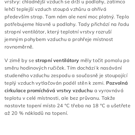
vrstvy: chladnější vzduch se drží u podlahy, zatímco
lehčí teplejší vzduch stoupá vzhůru a ohřívá
především strop. Tam nám ale není moc platný. Teplo
potřebujeme hlavně u podlahy. Tady přichází na řadu
stropní ventilátor, který teplotní vrstvy rozruší
jemným pohybem vzduchu a prohřeje místnost
rovnoměrně.
V zimě by se
stropní ventilátory
měly točit pomalu po
směru hodinových ručiček. Tím dochází k nasávání
studeného vzduchu zespodu a současně je stoupající
teplý vzduch vytlačován podél stěn k zemi.
Pozvolná
cirkulace promíchává vrstvy vzduchu
a vyrovnává
teplotu v celé místnosti, ale bez průvanu. Takže
nastavte topení místo 24 °C třeba na 18 °C a ušetřete
až 20 % nákladů na topení.