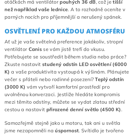
otáčkách má ventilátor
pouhých 36 dB
, což je
tišší
než například vaše lednice
. A to rozhodně oceníte v
parných nocích pro příjemnější a nerušený spánek.
OSVĚTLENÍ PRO KAŽDOU ATMOSFÉRU
Ať už je vaše světelná preference jakákoliv, stropní
ventilátor
Canis
se vám jistě trefí do vkusu.
Potřebujete se soustředit během studia nebo práce?
Zkuste nastavit
studený odstín LED osvětlení (6000
K)
a vaše produktivita vystoupá k výšinám. Plánujete
večer s přáteli nebo rodinné posezení?
Teplý odstín
(3000 K)
vám vytvoří komfortní prostředí pro
uvolněnou konverzaci. Jestliže hledáte kompromis
mezi těmito odstíny, můžete se vydat zlatou střední
cestou a nastavit
přirozené denní světlo (4500 K)
.
Samozřejmě stejně jako u motoru, tak ani u světla
jsme nezapomněli na
úspornost
. Svítidlo je tvořeno