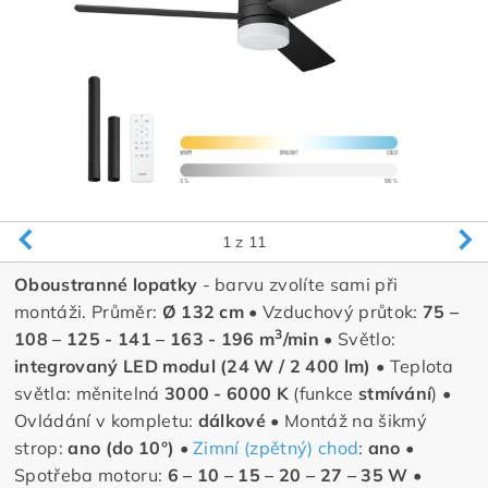
1
z 11
Oboustranné lopatky
- barvu zvolíte sami při
montáži. Průměr:
Ø 132 cm
• Vzduchový průtok:
75 –
3
108 – 125 - 141 – 163 - 196 m
/min
• Světlo:
integrovaný LED modul
(24 W / 2 400 lm)
• Teplota
světla: měnitelná
3000 - 6000 K
(funkce
stmívání
) •
Ovládání v kompletu:
dálkové
• Montáž na šikmý
strop:
ano (do 10°)
•
Zimní (zpětný) chod
:
ano
•
Spotřeba motoru:
6 – 10 – 15 – 20 – 27 – 35 W
•