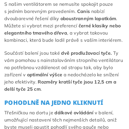
S našim ventilátorem se nemusíte spokojit pouze
s jedním barevným provedením.
Canis
nabízí
dvoubarevné řešení díky
oboustranným lopatkám
.
Můžete si vybrat mezi preferencí
černé klasiky nebo
elegantního tmavého dřeva
, a vybrat takovou
kombinaci, která bude ladil právě s vaším interiérem.
Součástí balení jsou také
dvě prodlužovací tyče.
Ty
vám pomohou s nainstalováním stropního ventilátoru
na potřebnou vzdálenost od stropu tak, aby bylo
zařízení v
optimální výšce
a nedocházelo ke snížení
jeho efektivity.
Rozměry kratší tyče jsou
12,5 cm a
delší tyče 25 cm
.
POHODLNĚ NA JEDNO KLIKNUTÍ
Třešničkou na dortu je
dálkové ovládání
v balení,
umožňující nastavení těch nejmenších detailů, aniž
byste museli opustit pohodlí svého gauče nebo